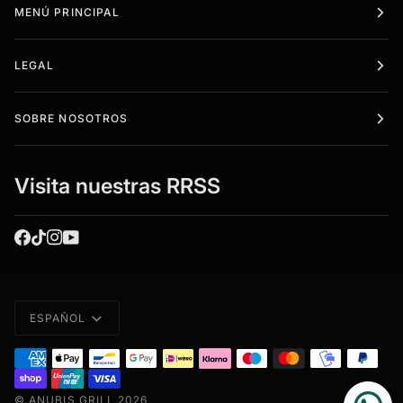
MENÚ PRINCIPAL
LEGAL
SOBRE NOSOTROS
Visita nuestras RRSS
Idioma
ESPAÑOL
©
ANUBIS GRILL
2026