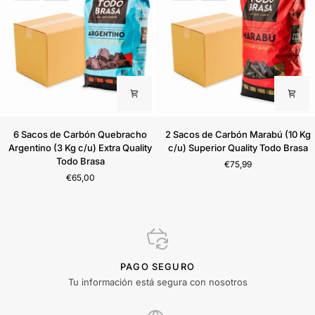
Quality
Todo
Brasa
6
2
6 Sacos de Carbón Quebracho
2 Sacos de Carbón Marabú (10 Kg
Sacos
Sacos
Argentino (3 Kg c/u) Extra Quality
c/u) Superior Quality Todo Brasa
de
de
Todo Brasa
€75,99
Carbón
Carbón
€65,00
Quebracho
Marabú
Argentino
(10
(3
Kg
Kg
c/u)
c/u)
Superior
Extra
Quality
Quality
Todo
PAGO SEGURO
Todo
Brasa
Tu información está segura con nosotros
Brasa