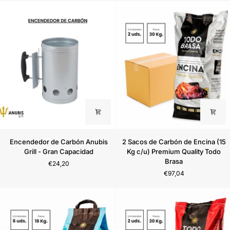
Encendedor
2
Encendedor de Carbón Anubis
2 Sacos de Carbón de Encina (15
de
Sacos
Grill - Gran Capacidad
Kg c/u) Premium Quality Todo
Carbón
de
Brasa
€24,20
Anubis
Carbón
€97,04
Grill
de
-
Encina
Gran
(15
Capacidad
Kg
c/u)
Premium